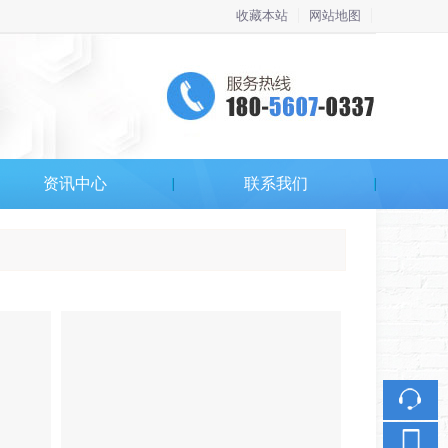
收藏本站
网站地图
触屏版
资讯中心
联系我们
浏览手机站