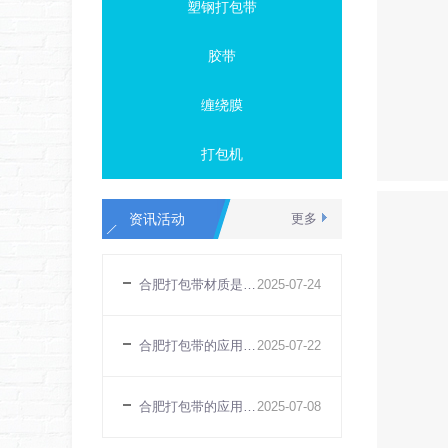
塑钢打包带
胶带
缠绕膜
打包机
资讯活动
更多
合肥打包带材质是什么
2025
-
07
-
24
合肥打包带的应用场景
2025
-
07
-
22
合肥打包带的应用范围
2025
-
07
-
08