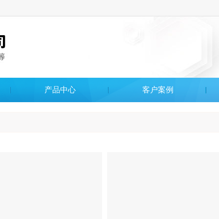
产品中心
客户案例