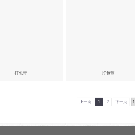
打包带
打包带
上一页
1
2
下一页