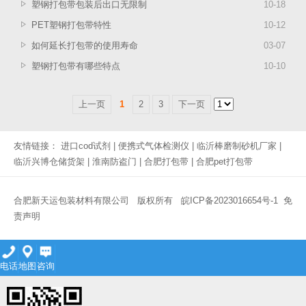
塑钢打包带包装后出口无限制
10
-
18
PET塑钢打包带特性
10
-
12
如何延长打包带的使用寿命
03
-
07
塑钢打包带有哪些特点
10
-
10
上一页
1
2
3
下一页
友情链接：
进口cod试剂
|
便携式气体检测仪
|
临沂棒磨制砂机厂家
|
临沂兴博仓储货架
|
淮南防盗门
|
合肥打包带
|
合肥pet打包带
合肥新天运包装材料有限公司 版权所有
皖ICP备2023016654号-1
免
责声明
电话
地图
咨询